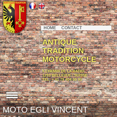
HOME
CONTACT
ANTIQUE
TRADITION
MOTORCYCLE
5 CHEMIN DE LA RADIO
1293 BELLEVUE / SUISSE
TEL: + 41 79 404 09 90
MOTO EGLI VINCENT