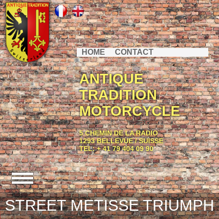
HOME
CONTACT
ANTIQUE
TRADITION
MOTORCYCLE
5 CHEMIN DE LA RADIO
1293 BELLEVUE / SUISSE
TEL: + 41 79 404 09 90
STREET METISSE TRIUMPH