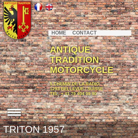
HOME
CONTACT
ANTIQUE
TRADITION
MOTORCYCLE
5 CHEMIN DE LA RADIO
1293 BELLEVUE / SUISSE
TEL: + 41 79 404 09 90
TRITON 1957