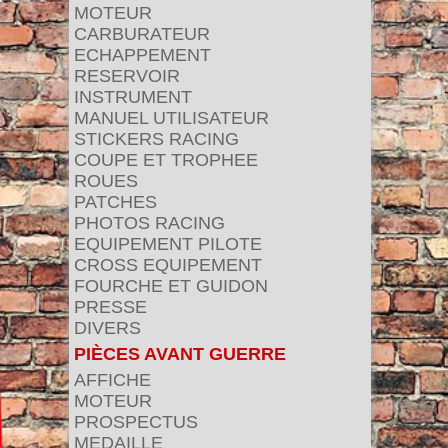
MOTEUR
CARBURATEUR
ECHAPPEMENT
RESERVOIR
INSTRUMENT
MANUEL UTILISATEUR
STICKERS RACING
COUPE ET TROPHEE
ROUES
PATCHES
PHOTOS RACING
EQUIPEMENT PILOTE
CROSS EQUIPEMENT
FOURCHE ET GUIDON
PRESSE
DIVERS
PIÈCES AVANT GUERRE
AFFICHE
MOTEUR
PROSPECTUS
MEDAILLE