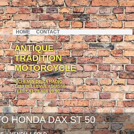
HOME
CONTACT
ANTIQUE
TRADITION
MOTORCYCLE
5 CHEMIN DE LA RADIO
1293 BELLEVUE / SUISSE
TEL: + 41 79 404 09 90
O HONDA DAX ST 50