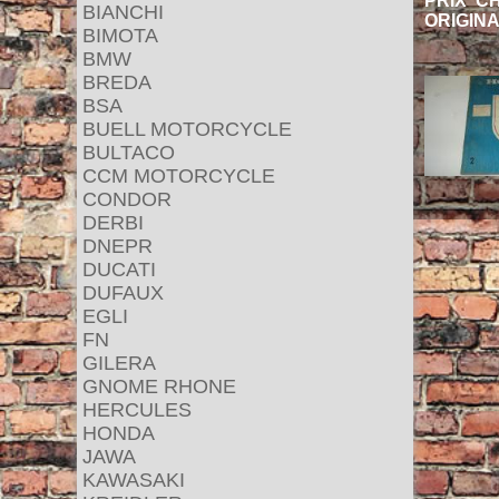
PRIX C
BIANCHI
ORIGINA
BIMOTA
BMW
BREDA
BSA
BUELL MOTORCYCLE
BULTACO
CCM MOTORCYCLE
CONDOR
DERBI
DNEPR
DUCATI
DUFAUX
EGLI
FN
GILERA
GNOME RHONE
HERCULES
HONDA
JAWA
KAWASAKI