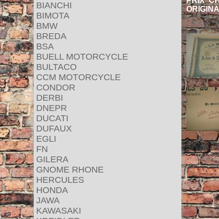
PRIX CH
BIANCHI
ORIGIN
BIMOTA
BMW
BREDA
BSA
BUELL MOTORCYCLE
BULTACO
CCM MOTORCYCLE
CONDOR
DERBI
DNEPR
DUCATI
DUFAUX
EGLI
FN
GILERA
GNOME RHONE
HERCULES
HONDA
JAWA
KAWASAKI