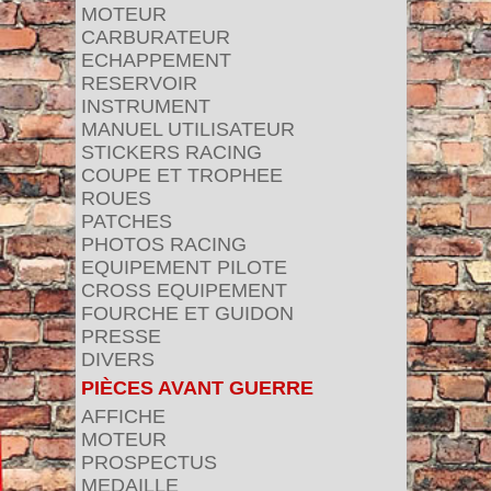
MOTEUR
CARBURATEUR
ECHAPPEMENT
RESERVOIR
INSTRUMENT
MANUEL UTILISATEUR
STICKERS RACING
COUPE ET TROPHEE
ROUES
PATCHES
PHOTOS RACING
EQUIPEMENT PILOTE
CROSS EQUIPEMENT
FOURCHE ET GUIDON
PRESSE
DIVERS
PIÈCES AVANT GUERRE
AFFICHE
MOTEUR
PROSPECTUS
MEDAILLE