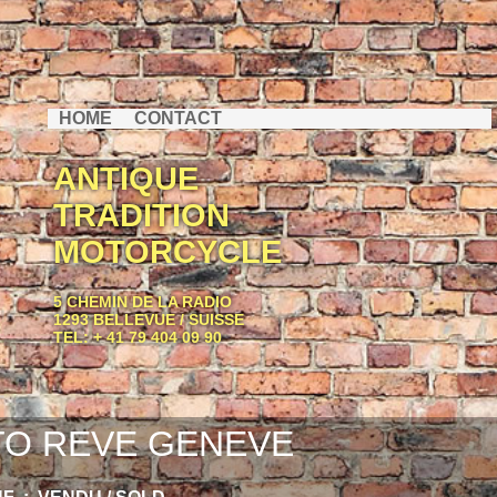
HOME
CONTACT
ANTIQUE
TRADITION
MOTORCYCLE
5 CHEMIN DE LA RADIO
1293 BELLEVUE / SUISSE
TEL: + 41 79 404 09 90
O REVE GENEVE