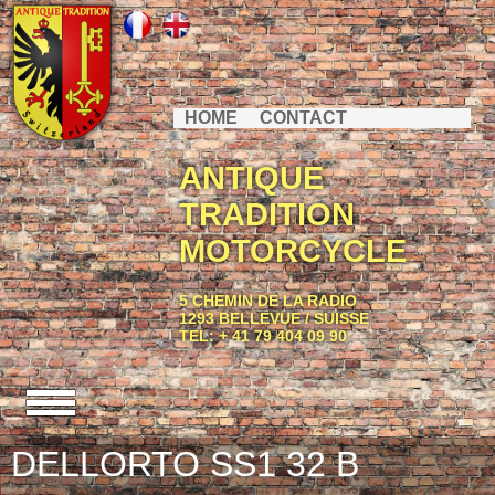
HOME
CONTACT
ANTIQUE
TRADITION
MOTORCYCLE
5 CHEMIN DE LA RADIO
1293 BELLEVUE / SUISSE
TEL: + 41 79 404 09 90
DELLORTO SS1 32 B