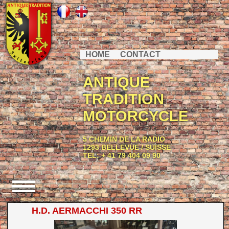
HOME
CONTACT
ANTIQUE
TRADITION
MOTORCYCLE
5 CHEMIN DE LA RADIO
1293 BELLEVUE / SUISSE
TEL: + 41 79 404 09 90
H.D. AERMACCHI 350 RR