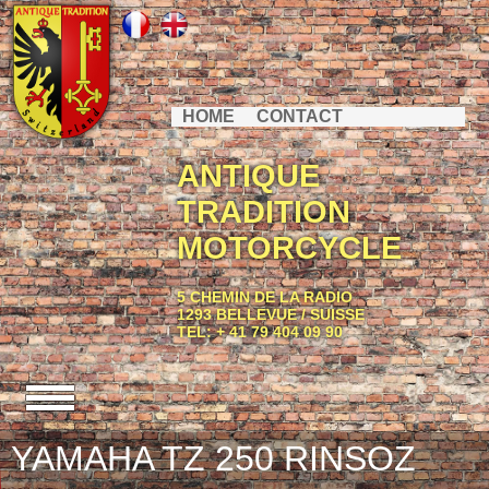
HOME
CONTACT
ANTIQUE
TRADITION
MOTORCYCLE
5 CHEMIN DE LA RADIO
1293 BELLEVUE / SUISSE
TEL: + 41 79 404 09 90
YAMAHA TZ 250 RINSOZ