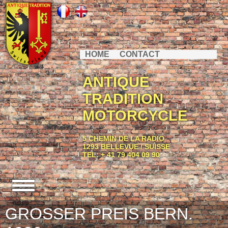
HOME
CONTACT
ANTIQUE
TRADITION
MOTORCYCLE
5 CHEMIN DE LA RADIO
1293 BELLEVUE / SUISSE
TEL: + 41 79 404 09 90
GROSSER PREIS BERN.