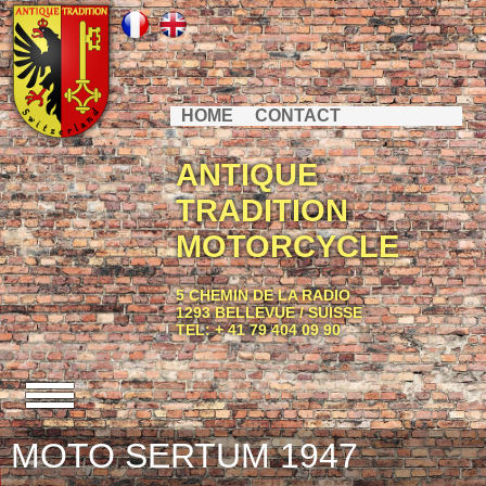
HOME
CONTACT
ANTIQUE
TRADITION
MOTORCYCLE
5 CHEMIN DE LA RADIO
1293 BELLEVUE / SUISSE
TEL: + 41 79 404 09 90
MOTO SERTUM 1947