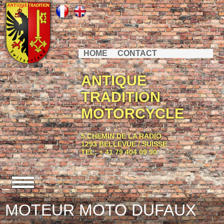
HOME
CONTACT
ANTIQUE
TRADITION
MOTORCYCLE
5 CHEMIN DE LA RADIO
1293 BELLEVUE / SUISSE
TEL: + 41 79 404 09 90
MOTEUR MOTO DUFAUX