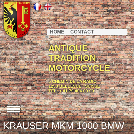
HOME
CONTACT
ANTIQUE
TRADITION
MOTORCYCLE
5 CHEMIN DE LA RADIO
1293 BELLEVUE / SUISSE
TEL: + 41 79 404 09 90
KRAUSER MKM 1000 BMW