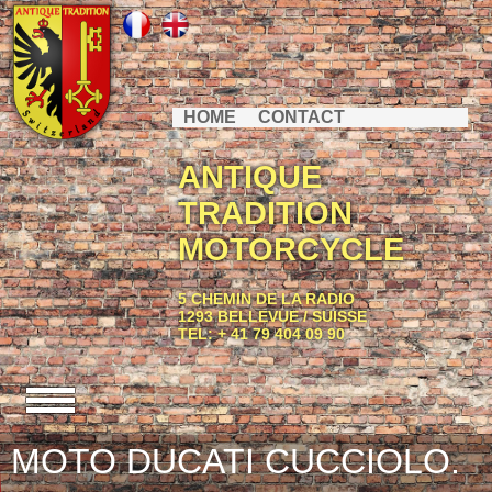
HOME
CONTACT
ANTIQUE
TRADITION
MOTORCYCLE
5 CHEMIN DE LA RADIO
1293 BELLEVUE / SUISSE
TEL: + 41 79 404 09 90
MOTO DUCATI CUCCIOLO.