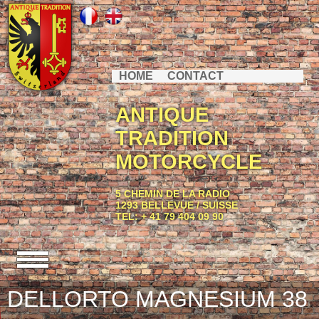
HOME
CONTACT
ANTIQUE
TRADITION
MOTORCYCLE
5 CHEMIN DE LA RADIO
1293 BELLEVUE / SUISSE
TEL: + 41 79 404 09 90
DELLORTO MAGNESIUM 38