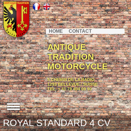
HOME
CONTACT
ANTIQUE
TRADITION
MOTORCYCLE
5 CHEMIN DE LA RADIO
1293 BELLEVUE / SUISSE
TEL: + 41 79 404 09 90
ROYAL STANDARD 4 CV