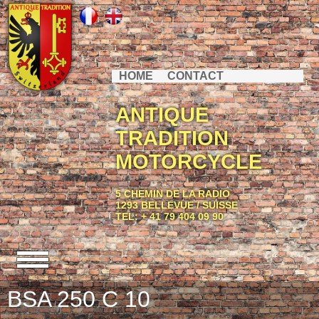
HOME
CONTACT
ANTIQUE
TRADITION
MOTORCYCLE
5 CHEMIN DE LA RADIO
1293 BELLEVUE / SUISSE
TEL: + 41 79 404 09 90
BSA 250 C 10