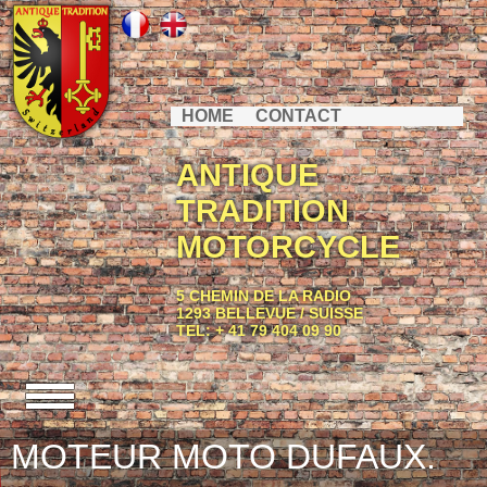
HOME
CONTACT
ANTIQUE
TRADITION
MOTORCYCLE
5 CHEMIN DE LA RADIO
1293 BELLEVUE / SUISSE
TEL: + 41 79 404 09 90
MOTEUR MOTO DUFAUX.