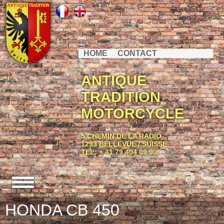
HOME
CONTACT
ANTIQUE
TRADITION
MOTORCYCLE
5 CHEMIN DE LA RADIO
1293 BELLEVUE / SUISSE
TEL: + 41 79 404 09 90
HONDA CB 450