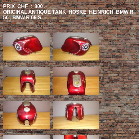
PRIX CHF : 800 .-
ORIGINAL ANTIQUE TANK HOSKE HEINRICH BMW R
50 , BMW R 69 S