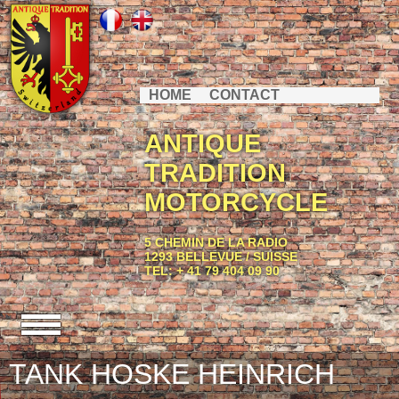
HOME
CONTACT
ANTIQUE
TRADITION
MOTORCYCLE
5 CHEMIN DE LA RADIO
1293 BELLEVUE / SUISSE
TEL: + 41 79 404 09 90
TANK HOSKE HEINRICH