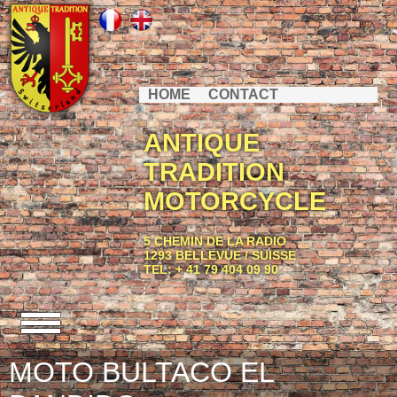
HOME
CONTACT
ANTIQUE
TRADITION
MOTORCYCLE
5 CHEMIN DE LA RADIO
1293 BELLEVUE / SUISSE
TEL: + 41 79 404 09 90
MOTO BULTACO EL