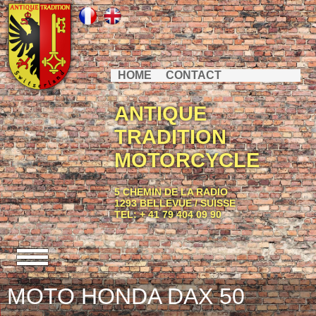
HOME
CONTACT
ANTIQUE
TRADITION
MOTORCYCLE
5 CHEMIN DE LA RADIO
1293 BELLEVUE / SUISSE
TEL: + 41 79 404 09 90
MOTO HONDA DAX 50