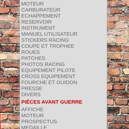
MOTEUR
CARBURATEUR
ECHAPPEMENT
RESERVOIR
INSTRUMENT
MANUEL UTILISATEUR
STICKERS RACING
COUPE ET TROPHEE
ROUES
PATCHES
PHOTOS RACING
EQUIPEMENT PILOTE
CROSS EQUIPEMENT
FOURCHE ET GUIDON
PRESSE
DIVERS
PIÈCES AVANT GUERRE
AFFICHE
MOTEUR
PROSPECTUS
MEDAILLE