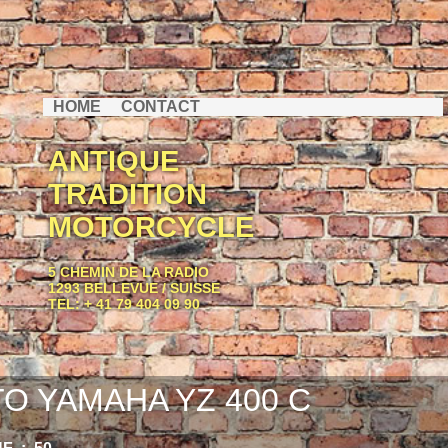
HOME
CONTACT
ANTIQUE
TRADITION
MOTORCYCLE
5 CHEMIN DE LA RADIO
1293 BELLEVUE / SUISSE
TEL: + 41 79 404 09 90
O YAMAHA YZ 400 C