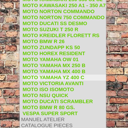
MOTO KAWASAKI 250 A1 - 350 A7
MOTO NORTON COMMANDO
MOTO NORTON 750 COMMANDO
MOTO DUCATI SS DESMO
MOTO SUZUKI T 250 R
MOTO KREIDLER FLORETT RS
MOTO BMW R 26
MOTO ZUNDAPP KS 50
MOTO HOREX RESIDENT
MOTO YAMAHA OW 01
MOTO YAMAHA MX 250 B
MOTO YAMAHA MX 400 B
MOTO YAMAHA YZ 400 C
MOTO VICTORIA AVANTI
MOTO ISO ISOMOTO
MOTO NSU QUICK
MOTO DUCATI SCRAMBLER
MOTO BMW R 80 GS.
VESPA SUPER SPORT
MANUEL ATELIER
CATALOGUE PIECES