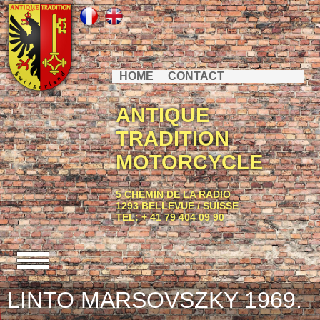
HOME
CONTACT
ANTIQUE
TRADITION
MOTORCYCLE
5 CHEMIN DE LA RADIO
1293 BELLEVUE / SUISSE
TEL: + 41 79 404 09 90
LINTO MARSOVSZKY 1969.