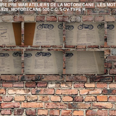
 : 80 .-
RE PRE WAR ATELIERS DE LA MOTOBECANE , LES MO
928 , MOTOBECANE 500 C.C. 5 CV TYPE H.