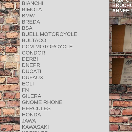
PRIX CHF
BIANCHI
BROCHU
BIMOTA
ANNEE 1
BMW
BREDA
BSA
BUELL MOTORCYCLE
BULTACO
CCM MOTORCYCLE
CONDOR
DERBI
DNEPR
DUCATI
DUFAUX
EGLI
FN
GILERA
GNOME RHONE
HERCULES
HONDA
JAWA
KAWASAKI