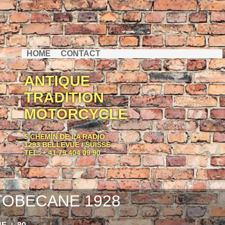
HOME
CONTACT
ANTIQUE
TRADITION
MOTORCYCLE
5 CHEMIN DE LA RADIO
1293 BELLEVUE / SUISSE
TEL: + 41 79 404 09 90
OBECANE 1928