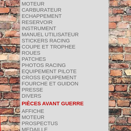
MOTEUR
CARBURATEUR
ECHAPPEMENT
RESERVOIR
INSTRUMENT
MANUEL UTILISATEUR
STICKERS RACING
COUPE ET TROPHEE
ROUES
PATCHES
PHOTOS RACING
EQUIPEMENT PILOTE
CROSS EQUIPEMENT
FOURCHE ET GUIDON
PRESSE
DIVERS
PIÈCES AVANT GUERRE
AFFICHE
MOTEUR
PROSPECTUS
MEDAILLE