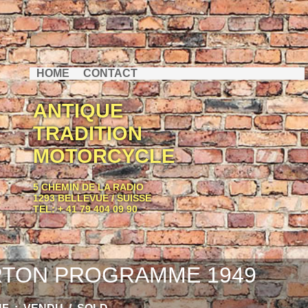
HOME
CONTACT
ANTIQUE
TRADITION
MOTORCYCLE
5 CHEMIN DE LA RADIO
1293 BELLEVUE / SUISSE
TEL: + 41 79 404 09 90
TON PROGRAMME 1949