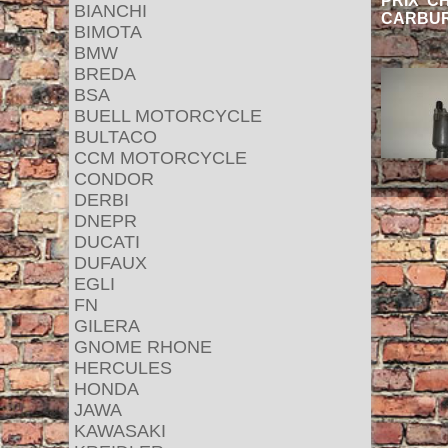
PRIX C
BIANCHI
CARBUR
BIMOTA
BMW
BREDA
BSA
BUELL MOTORCYCLE
BULTACO
CCM MOTORCYCLE
CONDOR
DERBI
DNEPR
DUCATI
DUFAUX
EGLI
FN
GILERA
GNOME RHONE
HERCULES
HONDA
JAWA
KAWASAKI