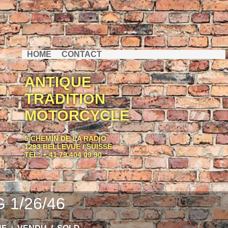
HOME
CONTACT
ANTIQUE
TRADITION
MOTORCYCLE
5 CHEMIN DE LA RADIO
1293 BELLEVUE / SUISSE
TEL: + 41 79 404 09 90
 1/26/46