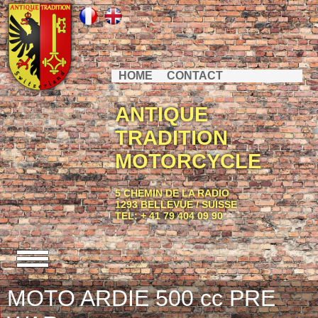
HOME
CONTACT
ANTIQUE
TRADITION
MOTORCYCLE
5 CHEMIN DE LA RADIO
1293 BELLEVUE / SUISSE
TEL: + 41 79 404 09 90
MOTO ARDIE 500 cc PRE