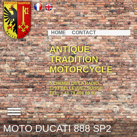
HOME
CONTACT
ANTIQUE
TRADITION
MOTORCYCLE
5 CHEMIN DE LA RADIO
1293 BELLEVUE / SUISSE
TEL: + 41 79 404 09 90
MOTO DUCATI 888 SP2