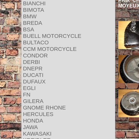
PRIX C
BIANCHI
MOYEUX
BIMOTA
BMW
BREDA
BSA
BUELL MOTORCYCLE
BULTACO
CCM MOTORCYCLE
CONDOR
DERBI
DNEPR
DUCATI
DUFAUX
EGLI
FN
GILERA
GNOME RHONE
HERCULES
HONDA
JAWA
KAWASAKI