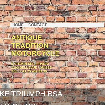
HOME
CONTACT
ANTIQUE
TRADITION
MOTORCYCLE
5 CHEMIN DE LA RADIO
1293 BELLEVUE / SUISSE
TEL: + 41 79 404 09 90
KE TRIUMPH BSA