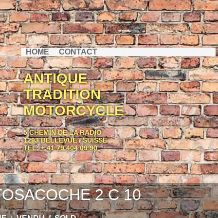
HOME
CONTACT
ANTIQUE
TRADITION
MOTORCYCLE
5 CHEMIN DE LA RADIO
1293 BELLEVUE / SUISSE
TEL: + 41 79 404 09 90
OSACOCHE 2 C 10