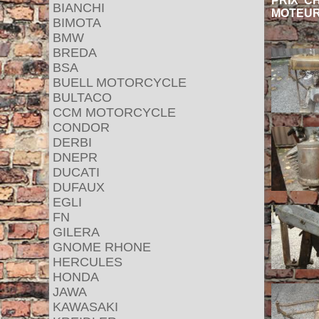
PRIX C
BIANCHI
MOTEUR
BIMOTA
BMW
BREDA
BSA
BUELL MOTORCYCLE
BULTACO
CCM MOTORCYCLE
CONDOR
DERBI
DNEPR
DUCATI
DUFAUX
EGLI
FN
GILERA
GNOME RHONE
HERCULES
HONDA
JAWA
KAWASAKI