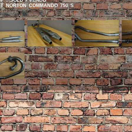
HF : SOLD / VENDU
T NORTON COMMANDO 750 S