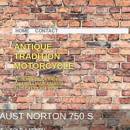
HOME
CONTACT
ANTIQUE
TRADITION
MOTORCYCLE
5 CHEMIN DE LA RADIO
1293 BELLEVUE / SUISSE
TEL: + 41 79 404 09 90
AUST NORTON 750 S