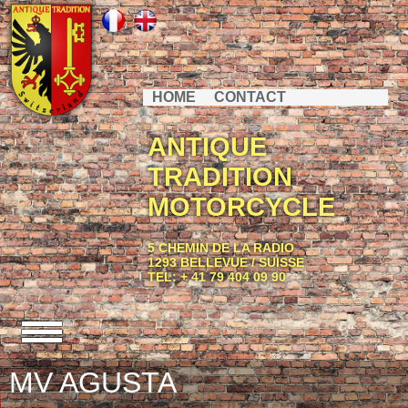
HOME
CONTACT
ANTIQUE
TRADITION
MOTORCYCLE
5 CHEMIN DE LA RADIO
1293 BELLEVUE / SUISSE
TEL: + 41 79 404 09 90
MV AGUSTA