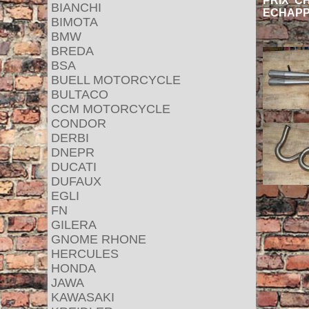
PRIX CH
BIANCHI
ECHAPP
BIMOTA
BMW
BREDA
BSA
BUELL MOTORCYCLE
BULTACO
CCM MOTORCYCLE
CONDOR
DERBI
DNEPR
DUCATI
DUFAUX
EGLI
FN
GILERA
GNOME RHONE
HERCULES
HONDA
JAWA
KAWASAKI