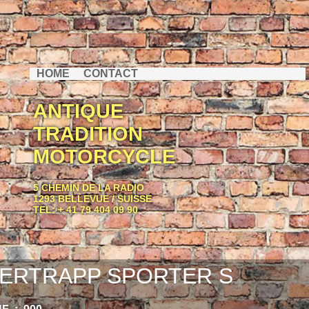
HOME
CONTACT
ANTIQUE
TRADITION
MOTORCYCLE
5 CHEMIN DE LA RADIO
1293 BELLEVUE / SUISSE
TEL: + 41 79 404 09 90
ERTRAPP SPORTER S