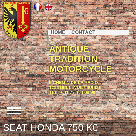
HOME
CONTACT
ANTIQUE
TRADITION
MOTORCYCLE
5 CHEMIN DE LA RADIO
1293 BELLEVUE / SUISSE
TEL: + 41 79 404 09 90
SEAT HONDA 750 K0