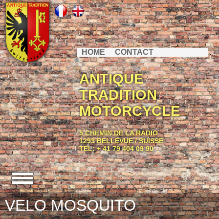
HOME
CONTACT
ANTIQUE
TRADITION
MOTORCYCLE
5 CHEMIN DE LA RADIO
1293 BELLEVUE / SUISSE
TEL: + 41 79 404 09 90
VELO MOSQUITO