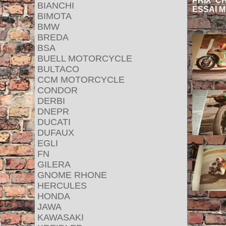
PRIX CH
BIANCHI
ESSAI M
BIMOTA
BMW
BREDA
BSA
BUELL MOTORCYCLE
BULTACO
CCM MOTORCYCLE
CONDOR
DERBI
DNEPR
DUCATI
DUFAUX
EGLI
FN
GILERA
GNOME RHONE
HERCULES
HONDA
JAWA
KAWASAKI