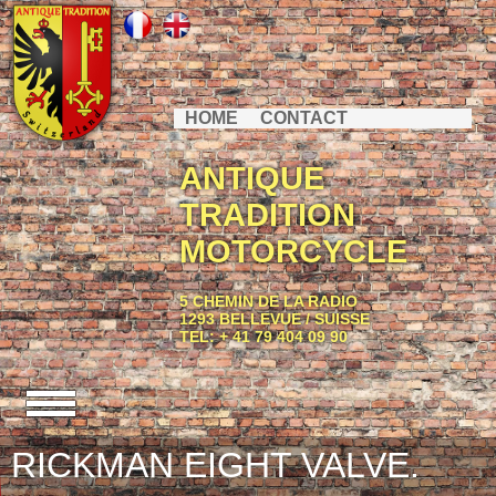
HOME
CONTACT
ANTIQUE
TRADITION
MOTORCYCLE
5 CHEMIN DE LA RADIO
1293 BELLEVUE / SUISSE
TEL: + 41 79 404 09 90
RICKMAN EIGHT VALVE.