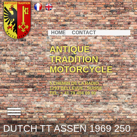
HOME
CONTACT
ANTIQUE
TRADITION
MOTORCYCLE
5 CHEMIN DE LA RADIO
1293 BELLEVUE / SUISSE
TEL: + 41 79 404 09 90
DUTCH TT ASSEN 1969 250