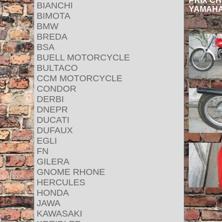
PRIX CH
BIANCHI
YAMAHA
BIMOTA
BMW
BREDA
BSA
BUELL MOTORCYCLE
BULTACO
CCM MOTORCYCLE
CONDOR
DERBI
DNEPR
DUCATI
DUFAUX
EGLI
FN
GILERA
GNOME RHONE
HERCULES
HONDA
JAWA
KAWASAKI