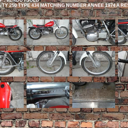
F : VENDU / SOLD
 TY 250 TYPE 434 MATCHING NUMBER ANNEE 1974 A R