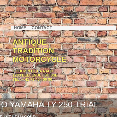
HOME
CONTACT
ANTIQUE
TRADITION
MOTORCYCLE
5 CHEMIN DE LA RADIO
1293 BELLEVUE / SUISSE
TEL: + 41 79 404 09 90
O YAMAHA TY 250 TRIAL