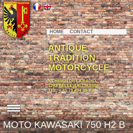
HOME
CONTACT
ANTIQUE
TRADITION
MOTORCYCLE
5 CHEMIN DE LA RADIO
1293 BELLEVUE / SUISSE
TEL: + 41 79 404 09 90
MOTO KAWASAKI 750 H2 B