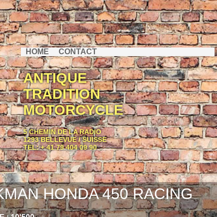
HOME
CONTACT
ANTIQUE
TRADITION
MOTORCYCLE
5 CHEMIN DE LA RADIO
1293 BELLEVUE / SUISSE
TEL: + 41 79 404 09 90
KMAN HONDA 450 RACING