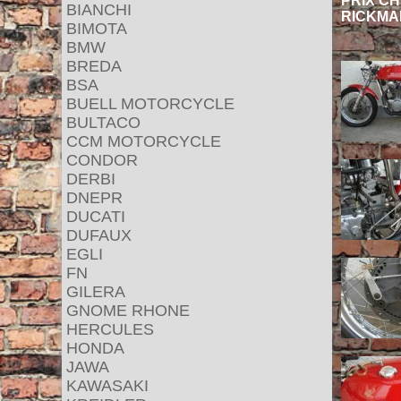
PRIX CHF
BIANCHI
RICKMA
BIMOTA
BMW
BREDA
BSA
BUELL MOTORCYCLE
BULTACO
CCM MOTORCYCLE
CONDOR
DERBI
DNEPR
DUCATI
DUFAUX
EGLI
FN
GILERA
GNOME RHONE
HERCULES
HONDA
JAWA
KAWASAKI