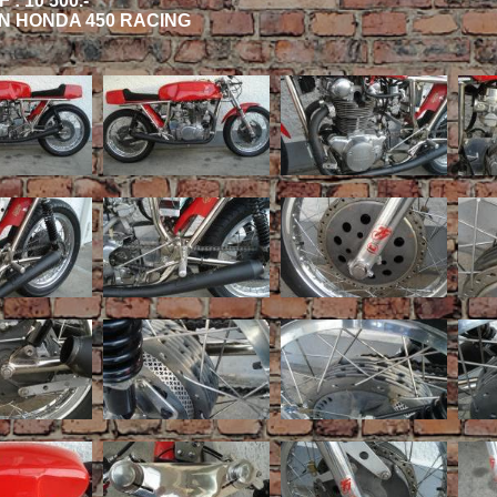
 : 10'500.-
N HONDA 450 RACING