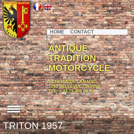
HOME
CONTACT
ANTIQUE
TRADITION
MOTORCYCLE
5 CHEMIN DE LA RADIO
1293 BELLEVUE / SUISSE
TEL: + 41 79 404 09 90
TRITON 1957