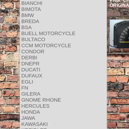
PRIX C
BIANCHI
ORIGIN
BIMOTA
BMW
BREDA
BSA
BUELL MOTORCYCLE
BULTACO
CCM MOTORCYCLE
CONDOR
DERBI
DNEPR
DUCATI
DUFAUX
EGLI
FN
GILERA
GNOME RHONE
HERCULES
HONDA
JAWA
KAWASAKI