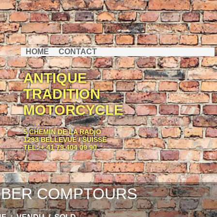
HOME
CONTACT
ANTIQUE
TRADITION
MOTORCYCLE
5 CHEMIN DE LA RADIO
1293 BELLEVUE / SUISSE
TEL: + 41 79 404 09 90
BER COMPTOURS