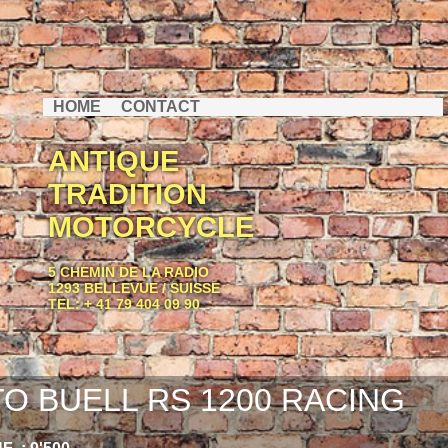
HOME
CONTACT
ANTIQUE
TRADITION
MOTORCYCLE
5 CHEMIN DE LA RADIO
1293 BELLEVUE / SUISSE
TEL: + 41 79 404 09 90
O BUELL RS 1200 RACING