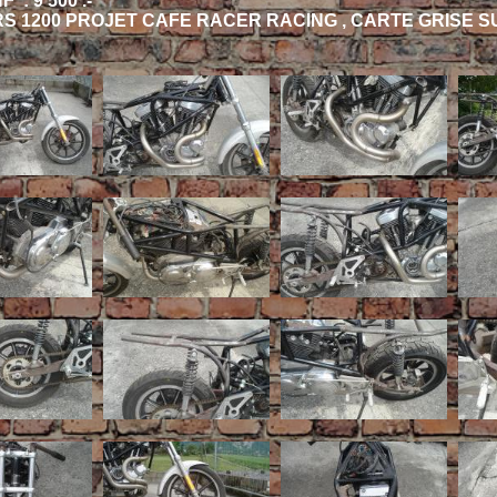
 : 9'500 .-
S 1200 PROJET CAFE RACER RACING , CARTE GRISE S