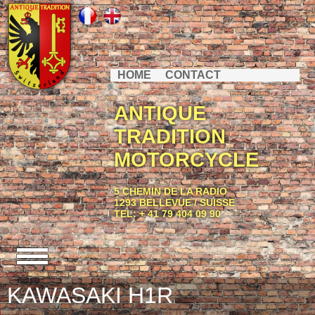
HOME
CONTACT
ANTIQUE
TRADITION
MOTORCYCLE
5 CHEMIN DE LA RADIO
1293 BELLEVUE / SUISSE
TEL: + 41 79 404 09 90
KAWASAKI H1R