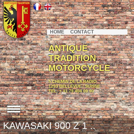
HOME
CONTACT
ANTIQUE
TRADITION
MOTORCYCLE
5 CHEMIN DE LA RADIO
1293 BELLEVUE / SUISSE
TEL: + 41 79 404 09 90
KAWASAKI 900 Z 1 ..