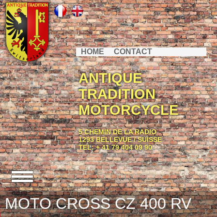
HOME
CONTACT
ANTIQUE
TRADITION
MOTORCYCLE
5 CHEMIN DE LA RADIO
1293 BELLEVUE / SUISSE
TEL: + 41 79 404 09 90
MOTO CROSS CZ 400 RV