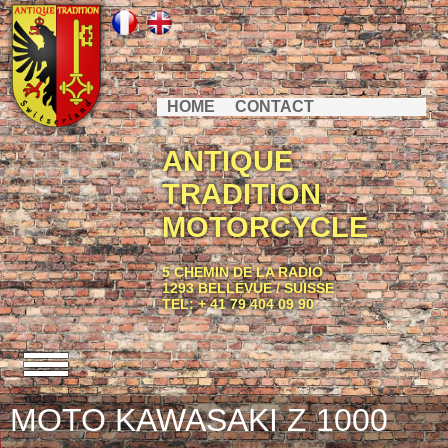
HOME
CONTACT
ANTIQUE
TRADITION
MOTORCYCLE
5 CHEMIN DE LA RADIO
1293 BELLEVUE / SUISSE
TEL: + 41 79 404 09 90
MOTO KAWASAKI Z 1000