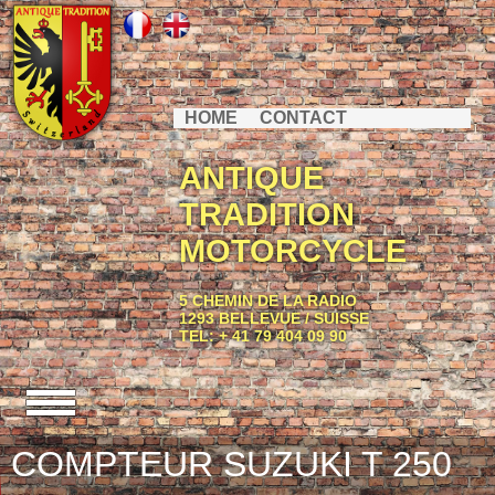
HOME
CONTACT
ANTIQUE
TRADITION
MOTORCYCLE
5 CHEMIN DE LA RADIO
1293 BELLEVUE / SUISSE
TEL: + 41 79 404 09 90
COMPTEUR SUZUKI T 250