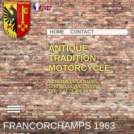
HOME
CONTACT
ANTIQUE
TRADITION
MOTORCYCLE
5 CHEMIN DE LA RADIO
1293 BELLEVUE / SUISSE
TEL: + 41 79 404 09 90
FRANCORCHAMPS 1963